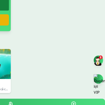
Thả mình vào nhịp điệu âm nhạc biển cả cùng Giga Bass Gigablox.