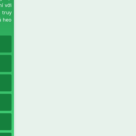
í với
 truy
ú heo