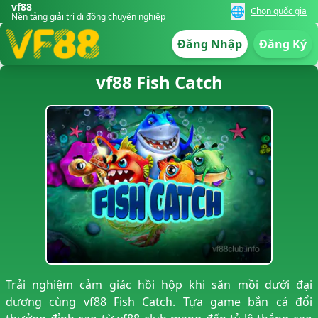
vf88
🌐
Chọn quốc gia
Nền tảng giải trí di động chuyên nghiệp
Đăng Nhập
Đăng Ký
vf88 Fish Catch
Trải nghiệm cảm giác hồi hộp khi săn mồi dưới đại
dương cùng vf88 Fish Catch. Tựa game bắn cá đổi