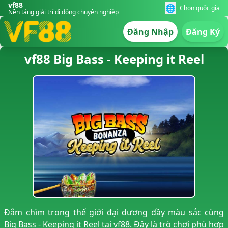
vf88
🌐
Chọn quốc gia
Nền tảng giải trí di động chuyên nghiệp
Đăng Nhập
Đăng Ký
vf88 Big Bass - Keeping it Reel
Đắm chìm trong thế giới đại dương đầy màu sắc cùng
Big Bass - Keeping it Reel tại vf88. Đây là trò chơi phù hợp