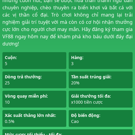
nhưng cuốn hút, bạn sẽ được hóa thân thành ngư dân
chuyên nghiệp, chèo thuyền ra biển khơi và bắt cá với
các vị thần cổ đại. Trò chơi không chỉ mang lại trải
nghiệm giải trí tuyệt vời mà còn có cơ hội nhận thưởng
cực lớn cho người chơi may mắn. Hãy đăng ký tham gia
VF88 ngay hôm nay để khám phá kho báu dưới đáy đại
dương!
Cuộn:
Hàng:
5
3
Dòng trả thưởng:
Tần suất trúng giải:
25
20%
Vòng quay miễn phí:
Giải thưởng tối đa:
10
x1000 tiền cược
Xác suất thắng lớn nhất:
Độ biến động:
0.5%
Cao
Mức cược tối thiểu - tối đa: